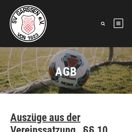
AGB
Auszüge aus der
Vereinssatzung , §§ 10,