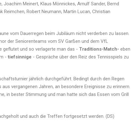
e, Joachim Meinert, Klaus Mönnickes, Arnulf Sander, Bernd
ank Reimchen, Robert Neumann, Martin Lucan, Christian
Laune vom Dauerregen beim Jubiläum nicht verderben zu lassen.
umor der Seniorenteams vom SV Garßen und dem VfL
ze geflutet und so verlagerte man das -
Traditions-Match-
eben
um -
tiefsinnige
- Gespräche über den Reiz des Tennisspiels zu
chaftsturnier jährlich durchgeführt. Bedingt durch den Regen
os aus vergangenen Jahren, an besondere Ereignisse zu erinnern.
che, in bester Stimmung und man hatte sich das Essen vom Grill
nachgeholt und auch die Treffen fortgesetzt werden. (DS)