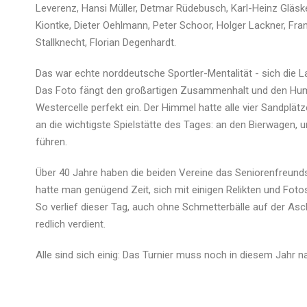
Leverenz, Hansi Müller, Detmar Rüdebusch, Karl-Heinz Gläsk
Kiontke, Dieter Oehlmann, Peter Schoor, Holger Lackner, Fr
Stallknecht, Florian Degenhardt.
Das war echte norddeutsche Sportler-Mentalität - sich die 
Das Foto fängt den großartigen Zusammenhalt und den H
Westercelle perfekt ein. Der Himmel hatte alle vier Sandplät
an die wichtigste Spielstätte des Tages: an den Bierwagen, 
führen.
Über 40 Jahre haben die beiden Vereine das Seniorenfreunds
hatte man genügend Zeit, sich mit einigen Relikten und Fot
So verlief dieser Tag, auch ohne Schmetterbälle auf der As
redlich verdient.
Alle sind sich einig: Das Turnier muss noch in diesem Jahr 